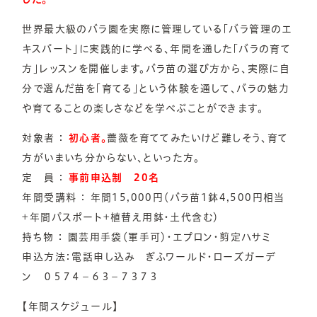
世界最大級のバラ園を実際に管理している「バラ管理のエ
キスパート」に実践的に学べる、年間を通した「バラの育て
方」レッスンを開催します。バラ苗の選び方から、実際に自
分で選んだ苗を「育てる」という体験を通して、バラの魅力
や育てることの楽しさなどを学べぶことができます。
対象者 ：
初心者。
薔薇を育ててみたいけど難しそう、育て
方がいまいち分からない、といった方。
定 員 ：
事前申込制 20名
年間受講料 ： 年間15,000円（バラ苗1鉢4,500円相当
+年間パスポート+植替え用鉢・土代含む）
持ち物 ： 園芸用手袋（軍手可）・エプロン・剪定ハサミ
申込方法：電話申し込み ぎふワールド・ローズガーデ
ン ０５７４－６３－７３７３
【年間スケジュール】